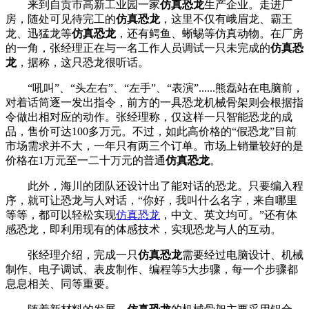
来到自贡市高新工业园一家
仿真恐龙
生产企业。走进厂
房，随处可见待完工的
仿真恐龙
，这里不仅有峨眉龙、霸王
龙、迅猛龙等
仿真恐龙
，还有鳄鱼、蜥蜴等仿真动物。在厂房
的一角，张经理正在与一名工作人员调试一只未完成的
仿真恐
龙
，据称，这只恐龙很听话。
“吼叫”、“头左右”、“左手”、“表演”......熊磊站在电脑前，
对着话筒逐一发出指令，前方的一具恐龙机械骨架则会根据指
令做出相对应的动作。张经理称，仅这样一只智能恐龙的成
品，售价可达100多万元。不过，如此高价格的“假恐龙”目前
市场需求并不大，一年只有两三个订单。市场上销量较好的是
价格在1万元至一二十万元的普通
仿真恐龙
。
此外，海川的团队还设计出了能对话的恐龙。只要编入程
序，就可让恐龙与人对话，“你好，我叫什么名字，来自哪里
等等，都可以轻松实现
仿真恐龙
，中文、英文均可。”还有体
感恐龙，即利用现有的体感技术，实现恐龙与人的互动。
张经理介绍，完成一只
仿真恐龙
需要经过电脑设计、机械
制作、电子调试、表皮制作、编程等5大步骤，每一个步骤都
息息相关、同等重要。