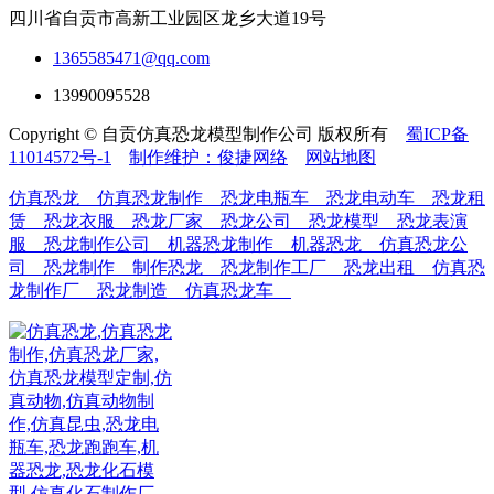
四川省自贡市高新工业园区龙乡大道19号
1365585471@qq.com
13990095528
Copyright © 自贡仿真恐龙模型制作公司 版权所有
蜀ICP备
11014572号-1
制作维护：俊捷网络
网站地图
仿真恐龙
仿真恐龙制作
恐龙电瓶车
恐龙电动车
恐龙租
赁
恐龙衣服
恐龙厂家
恐龙公司
恐龙模型
恐龙表演
服
恐龙制作公司
机器恐龙制作
机器恐龙
仿真恐龙公
司
恐龙制作
制作恐龙
恐龙制作工厂
恐龙出租
仿真恐
龙制作厂
恐龙制造
仿真恐龙车