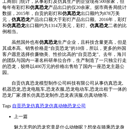
工商部门统计，从事彩灯及仿真生产的企业现有500余家，但
每年有彩灯和
仿真恐龙
产品出口的仅20余家。据市商务局统计
数据，2015年，自贡的彩灯和
仿真恐龙
出口额约为878万美
元，
仿真恐龙
产品出口额大于彩灯产品出口额。2016年，彩灯
和
仿真恐龙
出口额约为1314万美元，彩灯、
仿真恐龙
二者的比
例相当。
虽然国外也有
仿真恐龙
生产企业，且科技含量更高，但是
其成本高、销售价格是“自贡恐龙”的10倍，所以，更多的外国
客户愿意选择价廉物美、性价比高的“自贡恐龙”。去年，海川
的团队与国内一著名科研单位合作，生产制造了一只独立行走
的恐龙，较终以400万元的价格出售给了国内一座恐龙主题公
园。
自贡仿真恐龙模型制作公司科技有限公司从事仿真恐龙,
机器恐龙,恐龙电瓶车,恐龙衣服,恐龙电动车,恐龙出租于一体的
恐龙厂家.擅长仿真恐龙制作,恐龙表演服,仿真动物等.
Tags
自贡恐龙
仿真恐龙
仿真动物
恐龙公司
上一篇
魅力无穷的恐龙究竟是什么动物呢？想坐在骑乘恐龙身