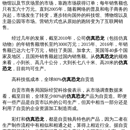
物馆以及节庆场景的市场，靠跑市场获得订单；每年销售额也
只有五六十万元。直到2005年，随着网络的普及和电子商务的
兴起，市场发生了转变，逐步转向国外的科技馆、博物馆以及
主题公园等市场。营销方式也从原始的跑转变为了互联网销
售。
经过几年的发展，截至2010年，公司
仿真恐龙
（包括仿真
动物）的年销售额增长至约3000万元；2015年、2016年，年销
售额已达六七千万元，销往了美国、加拿大、英国等40多个国
家及地区，且国外销售额超过国内销售额。从
仿真恐龙
的规格
来看，小到长、高几十公分，大到长七八十米、高20米的
仿真
恐龙
，目前均可生产。
高科技低成本，全球80%
仿真恐龙
自贡造
自贡市商务局国际经贸科徐俊表示，从市场调查数据来
看，截至目前，全球至少80%的
仿真恐龙
产品为自贡造。即便
有一些产品是自贡市以外的公司生产，但其中相当一部分还是
利用了自贡的企业资源加工制造而成。
彩灯和
仿真恐龙
，都是自贡独具特色的产品，因为二者在
生产制作流程中有相似和相通之处，算得上相近行业。据自贡