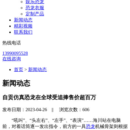
娱乐恐龙
恐龙衣服
定制产品
新闻动态
精彩视频
联系我们
热线电话
13990095528
在线咨询
首页
>
新闻动态
新闻动态
自贡仿真恐龙在全球受追捧售价超百万
发布日期：2023-04-26 ||
浏览次数：
606
“吼叫”、“头左右”、“左手”、“表演”……海川站在电脑
前，对着话筒逐一发出指令，前方的一具
恐龙
机械骨架则根据