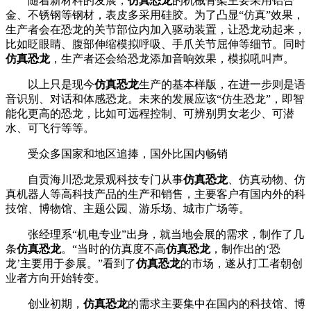
随着新材料的发展，
仿真恐龙
的机械骨架主要采用铝合
金、不锈钢等钢材，表皮多采用硅胶。为了凸显“仿真”效果，
生产者会在恐龙的关节部位内加入驱动装置，让恐龙动起来，
比如眨眼睛、腹部伸缩模拟呼吸、手爪关节屈伸等细节。同时
仿真恐龙
，生产者还会给恐龙添加音响效果，模拟吼叫声。
以上只是现今
仿真恐龙
生产的基本样版，在进一步则是语
音识别、对话和体感恐龙。未来的发展应该“仿生恐龙”，即智
能化更高的恐龙，比如可远程控制、可辨别男女老少、可潜
水、可飞行等等。
受众多国家和地区追捧，国外比国内畅销
自贡海川恐龙景观科技专门从事
仿真恐龙
、仿真动物、仿
真机器人等高科技产品的生产和销售，主要客户有国内外的科
技馆、博物馆、主题公园、游乐场、城市广场等。
张经理系“机电专业”出身，就当地会展的需求，制作了几
条
仿真恐龙
。“当时的仿真度不高
仿真恐龙
，制作出的‘恐
龙’主要用于参展。”看到了
仿真恐龙
的市场，遂从打工者朝创
业者方向开始转变。
创业初期，
仿真恐龙
的需求主要集中在国内的科技馆、博