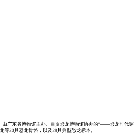
由广东省博物馆主办、自贡恐龙博物馆协办的“——恐龙时代穿
龙等20具恐龙骨骼，以及28具典型恐龙标本。