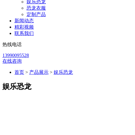
娱乐恐龙
恐龙衣服
定制产品
新闻动态
精彩视频
联系我们
热线电话
13990095528
在线咨询
首页
>
产品展示
>
娱乐恐龙
娱乐恐龙
恐龙电瓶车是近年来景区与主题乐园中非常受欢迎的游乐设备
之一。产品以仿真恐龙外观为基础，结合电动驱动系统，实现
安全稳定的观光游乐体验，特别适合儿童及家庭游客。支持轨
道式与自由行驶两种模式，可根据景区规划进行整体方案设计
与定制开发。