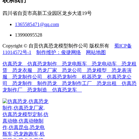
联系我们
四川省自贡市高新工业园区龙乡大道19号
1365585471@qq.com
13990095528
Copyright © 自贡仿真恐龙模型制作公司 版权所有
蜀ICP备
11014572号-1
制作维护：俊捷网络
网站地图
仿真恐龙
仿真恐龙制作
恐龙电瓶车
恐龙电动车
恐龙租
赁
恐龙衣服
恐龙厂家
恐龙公司
恐龙模型
恐龙表演
服
恐龙制作公司
机器恐龙制作
机器恐龙
仿真恐龙公
司
恐龙制作
制作恐龙
恐龙制作工厂
恐龙出租
仿真恐
龙制作厂
恐龙制造
仿真恐龙车