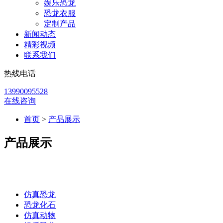
娱乐恐龙
恐龙衣服
定制产品
新闻动态
精彩视频
联系我们
热线电话
13990095528
在线咨询
首页
>
产品展示
产品展示
自贡仿真恐龙模型制作公司致力于仿真恐龙制作，仿真动物制
迎咨询，定制专属仿真恐龙模型。
仿真恐龙
恐龙化石
仿真动物