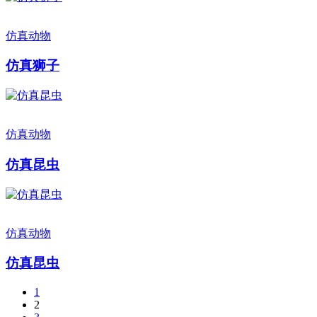
仿真动物
仿真狮子
仿真动物
仿真昆虫
仿真动物
仿真昆虫
1
2