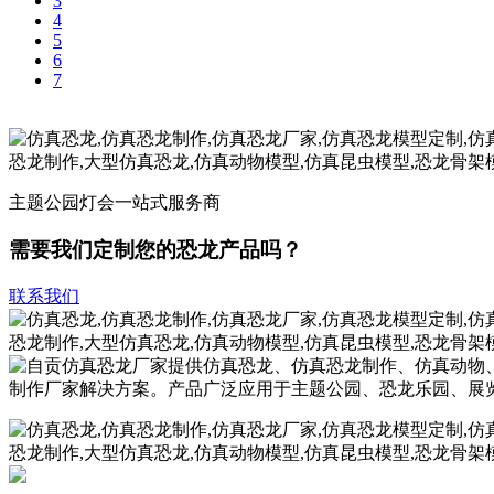
3
4
5
6
7
主题公园灯会一站式服务商
需要我们定制您的恐龙产品吗？
联系我们