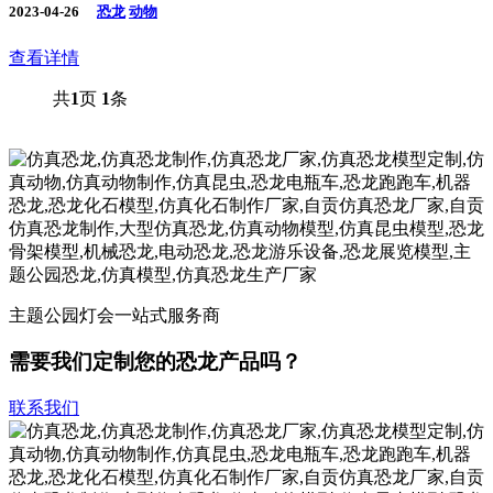
2023-04-26
恐龙
动物
查看详情
共
1
页
1
条
主题公园灯会一站式服务商
需要我们定制您的恐龙产品吗？
联系我们