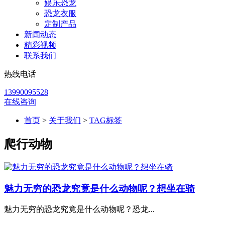
娱乐恐龙
恐龙衣服
定制产品
新闻动态
精彩视频
联系我们
热线电话
13990095528
在线咨询
首页
>
关于我们
>
TAG标签
爬行动物
魅力无穷的恐龙究竟是什么动物呢？想坐在骑
魅力无穷的恐龙究竟是什么动物呢？恐龙...