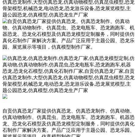
自贡仿真恐龙厂家提供仿真恐龙、仿真恐龙制作、仿真动物、
仿真动物制作、仿真昆虫、恐龙电瓶车、恐龙跑跑车、机器恐
龙、恐龙化石模型及仿真恐龙模型定制服务，同时提供仿真化
石制作厂家解决方案。产品广泛应用于主题公园、恐龙乐园、
展览展示等项目，仿真模型制作厂家。