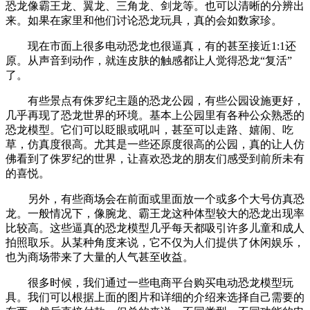
恐龙像霸王龙、翼龙、三角龙、剑龙等。也可以清晰的分辨出
来。如果在家里和他们讨论恐龙玩具，真的会如数家珍。
现在市面上很多电动恐龙也很逼真，有的甚至接近1:1还
原。从声音到动作，就连皮肤的触感都让人觉得恐龙“复活”
了。
有些景点有侏罗纪主题的恐龙公园，有些公园设施更好，
几乎再现了恐龙世界的环境。基本上公园里有各种公众熟悉的
恐龙模型。它们可以眨眼或吼叫，甚至可以走路、嬉闹、吃
草，仿真度很高。尤其是一些还原度很高的公园，真的让人仿
佛看到了侏罗纪的世界，让喜欢恐龙的朋友们感受到前所未有
的喜悦。
另外，有些商场会在前面或里面放一个或多个大号仿真恐
龙。一般情况下，像腕龙、霸王龙这种体型较大的恐龙出现率
比较高。这些逼真的恐龙模型几乎每天都吸引许多儿童和成人
拍照取乐。从某种角度来说，它不仅为人们提供了休闲娱乐，
也为商场带来了大量的人气甚至收益。
很多时候，我们通过一些电商平台购买电动恐龙模型玩
具。我们可以根据上面的图片和详细的介绍来选择自己需要的