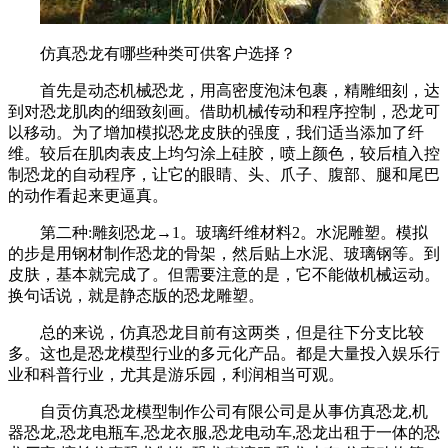
仿真恐龙有哪些种类可供客户选择？
首先是动态机械恐龙，用高密度泡沫包裹，精雕细刻，达
到对恐龙肌肉的细致刻画。借助机械传动和程序控制，恐龙可
以移动。为了增加模拟恐龙皮肤的强度，我们适当添加了纤
维。较后在肌肉表皮上均匀涂上硅胶，喷上颜色，较后植入控
制恐龙的自动程序，让它的眼睛、头、爪子、腹部、腿和尾巴
的动作看起来更逼真。
第二种:雕刻恐龙→1。玻璃纤维材料2。水泥雕塑。模拟
的步是用钢材制作恐龙的骨架，然后贴上水泥、玻璃钢等。到
皮肤，基本就完成了。但需要注意的是，它不能做机械运动。
换句话说，就是静态版的恐龙雕塑。
总的来说，仿真恐龙目前有这两类，但是往下分支比较
多。这也是恐龙模型行业的多元化产品。都是大量投入娱乐行
业和科普行业，尤其是游乐园，利润相当可观。
自贡仿真恐龙模型制作公司有限公司是从事仿真恐龙,机
器恐龙,恐龙电瓶车,恐龙衣服,恐龙电动车,恐龙出租于一体的恐